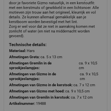
door je favoriete Gizmo natuurlijk, in een kerstoutfit:
met een kerstmuts of gewikkeld in een lichtsnoer. Alle
motieven zijn trouw aan het origineel, kleurrijk en vol
details. Ze kunnen allemaal gemakkelijk aan je
kerstboom worden bevestigd met het lint.
Zorg er wel voor dat ze niet in aanraking komen met
zonlicht of water (en niet na middernacht worden
gevoerd).
Technische details:
Materiaal:
Hars
Afmetingen Greta:
ca. 5 x 13 cm
Afmetingen Gremlin in de
ca. 9 x 10,5
sprookjeslampjes:
cm
Afmetingen van Gizmo in de
ca. 9 x 10,5
sprookjeslampjes:
cm
Afmetingen van Gizmo in de kerstsok:
ca. 7 x 12 cm
Afmetingen van Gizmo met hoed:
ca. 9 x 10,5 cm
Afmetingen van Gremlin in kerstsok:
ca. 7 x 12 cm
Artikelnummer:
19488