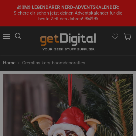
🎁🎁🎁
LEGENDÄRER NERD-ADVENTSKALENDER:
Sichere dir schon jetzt deinen Adventskalender für die
beste Zeit des Jahres! 🎁🎁🎁
Menu
Zoek op
Winke
Home
Gremlins kerstboomdecoraties