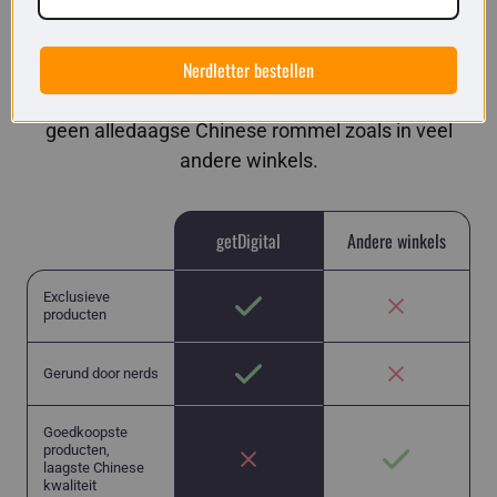
getDigital in vergelijking
Nerdletter bestellen
Hier vind je unieke spullen van nerds voor nerds en
geen alledaagse Chinese rommel zoals in veel
andere winkels.
getDigital
Andere winkels
Exclusieve
producten
Gerund door nerds
Goedkoopste
producten,
laagste Chinese
kwaliteit