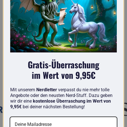
Gratis-Überraschung
Hier vind je echt originele cadeaus voor
nerds.
im Wert von 9,95€
Bekend van
Mit unserem
Nerdletter
verpasst du nie mehr tolle
Angebote oder den neusten Nerd-Stuff. Dazu geben
wir dir eine
kostenlose Überraschung im Wert von
9,95€
bei deiner nächsten Bestellung!