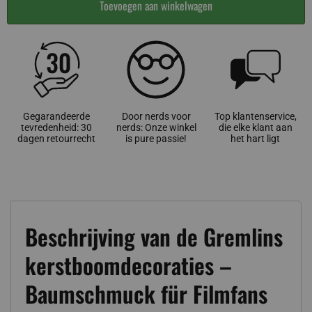
Toevoegen aan winkelwagen
Gegarandeerde
Door nerds voor
Top klantenservice,
tevredenheid: 30
nerds: Onze winkel
die elke klant aan
dagen retourrecht
is pure passie!
het hart ligt
Beschrijving van de Gremlins
kerstboomdecoraties –
Baumschmuck für Filmfans