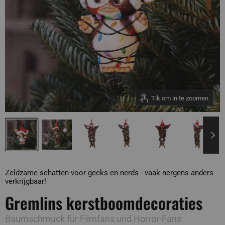
Tik om in te zoomen
Zeldzame schatten voor geeks en nerds - vaak nergens anders
verkrijgbaar!
Gremlins kerstboomdecoraties
Baumschmuck für Filmfans und Horror-Fans