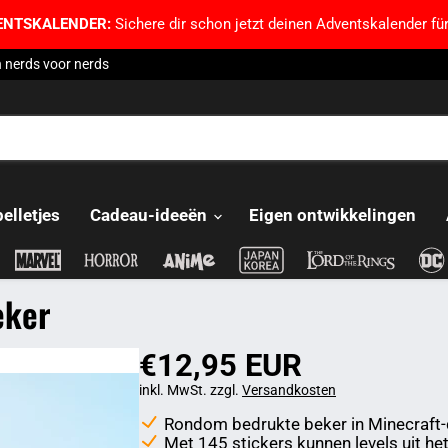
ENTSKALENDER:
Sichere dir schon jetzt deinen Adventskalender für
 nerds voor nerds
pelletjes
Cadeau-ideeën
Eigen ontwikkelingen
eker
€12,95 EUR
inkl. MwSt. zzgl.
Versandkosten
Rondom bedrukte beker in Minecraft
Met 145 stickers kunnen levels uit he