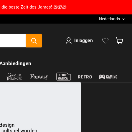
 die beste Zeit des Jahres! 🎁🎁🎁
Taal
Nederlands
Inloggen
Winkel
Aanbiedingen
-design
t cultspel worden