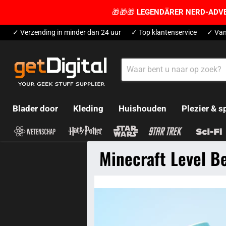
🎁🎁🎁
LEGENDÄRER NERD-ADV
✓ Verzending in minder dan 24 uur
✓ Top klantenservice
✓ Van
Blader door
Kleding
Huishouden
Plezier & s
Minecraft Level B